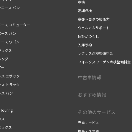
車検
ンエース バン
定期点検
京都トヨタの技術力
エース コミューター
ウェルカムサポート
エース バン
保証がつくし
エース ワゴン
入庫予約
ラックス
レクサス点検整備料金
ランダー
フォルクスワーゲン点検整備料金
アー
シス エポック
中古車情報
シス トラック
シス バン
おすすめ情報
Touring
その他のサービス
ウス
充電サービス
ボックス
携帯・スマホ