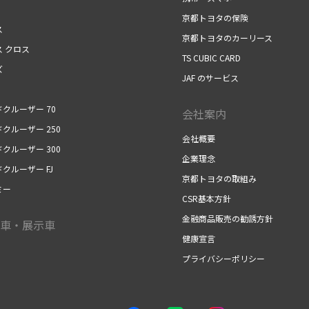
京都トヨタの保険
ス
京都トヨタのカーリース
ス クロス
TS CUBIC CARD
ズ
JAF のサービス
クルーザー 70
会社案内
クルーザー 250
会社概要
クルーザー 300
企業理念
クルーザー FJ
京都トヨタの取組み
ミー
CSR基本方針
金融商品販売の勧誘方針
車・展示車
健康宣言
プライバシーポリシー