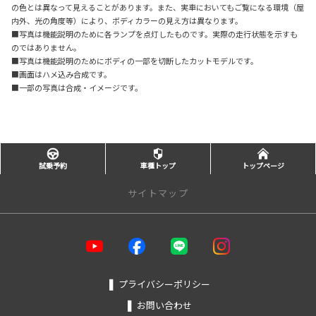
の色とは異なって見えることがあります。また、実車においてもご覧になる環境（屋
内外、光の角度等）により、ボディカラーの見え方は異なります。
■写真は機能説明のために各ランプを点灯したものです。実際の走行状態を示すも
のではありません。
■写真は機能説明のためにボディの一部を切断したカットモデルです。
■画面はハメ込み合成です。
■一部の写真は合成・イメージです。
試乗予約
車種トップ
トップページ
サイトマップ
トップページ
店舗を探す
❚
プライバシーポリシー
❚
お問い合わせ
カーラインアップ