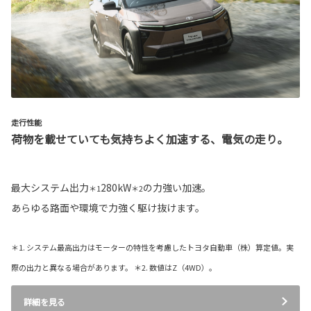
走行性能
荷物を載せていても気持ちよく加速する、電気の走り。
最大システム出力
280kW
の力強い加速。
＊1
＊2
あらゆる路面や環境で力強く駆け抜けます。
＊1. システム最高出力はモーターの特性を考慮したトヨタ自動車（株）算定値。実
際の出力と異なる場合があります。 ＊2. 数値はZ（4WD）。
詳細を見る