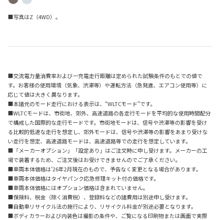
■写真はZ（4WD）。
■交流電力量消費率および一充電走行距離は定められた試験条件のもとでの値で
す。お客様の使用環境（気象、渋滞等）や運転方法（急発進、エアコン使用等）に
応じて値は大きく異なります。
■本諸元のモード走行における表示は、“WLTCモード”です。
■WLTCモードは、市街地、郊外、高速道路の各走行モードを平均的な使用時間配分
で構成した国際的な走行モードです。市街地モードは、信号や渋滞等の影響を受け
る比較的低速な走行を想定し、郊外モードは、信号や渋滞等の影響をあまり受けな
い走行を想定、高速道路モードは、高速道路等での走行を想定しています。
■「メーカーオプション」「設定あり」はご注文時に申し受けます。メーカーの工
場で装着するため、ご注文後はお受けできませんのでご了承ください。
■車両本体価格は'26年2月現在のもので、予告なく変更となる場合があります。
■車両本体価格はタイヤパンク応急修理キット付の価格です。
■車両本体価格にはオプション価格は含まれていません。
■保険料、税金（除く消費税）、登録料などの諸費用は別途申し受けます。
■自動車リサイクル法の施行により、リサイクル料金が別途必要となります。
■ボディカラーおよび内装色は撮影の条件や、ご覧になる印刷物または画面で実際