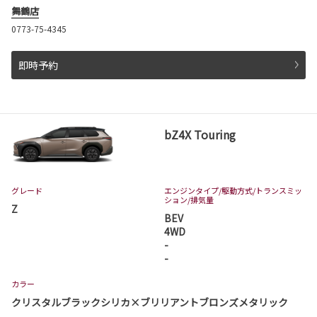
舞鶴店
0773-75-4345
即時予約
bZ4X Touring
グレード
エンジンタイプ
/駆動方式/
トランスミッ
ション
/排気量
Z
BEV
4WD
-
-
カラー
クリスタルブラックシリカ×ブリリアントブロンズメタリック