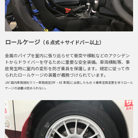
ロールケージ
（６点式＋サイドバー以上）
金属のパイプを室内に張り巡らせて衝突や横転などのアクシデン
トからドライバーを守るために重要な安全装備。車両横転等、事
故発生時に室内の変形を防ぎ乗員を保護します。規定に従って作
られたロールケージの装着が義務づけられています。
JAF 国内車両規則ラリー車両規定(RF・AE 車両)に合致したもの ※乗車定員変更を伴うロール
ケージの装着は認められない。