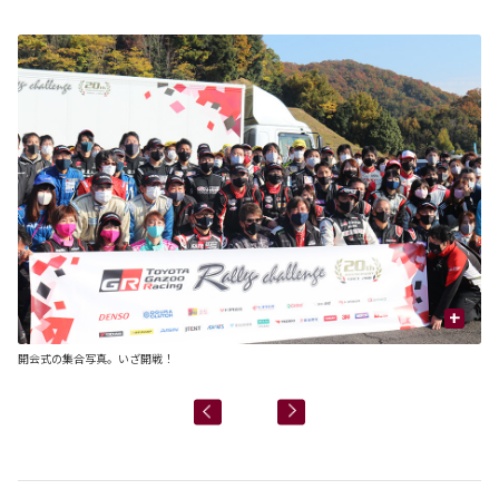
+
開会式の集合写真。いざ開戦！
京