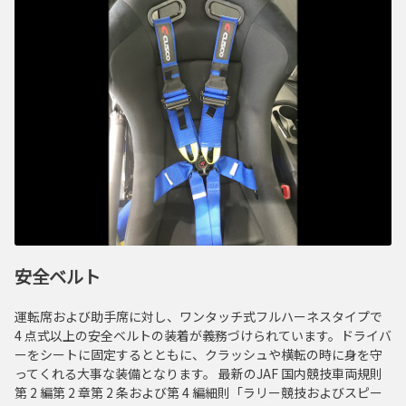
安全ベルト
運転席および助手席に対し、ワンタッチ式フルハーネスタイプで
4 点式以上の安全ベルトの装着が義務づけられています。ドライバ
ーをシートに固定するとともに、クラッシュや横転の時に身を守
ってくれる大事な装備となります。 最新のJAF 国内競技車両規則
第 2 編第 2 章第 2 条および第 4 編細則「ラリー競技およびスピー