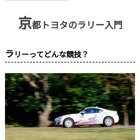
京
都トヨタのラリー入門
ラ
リーってどんな競技？