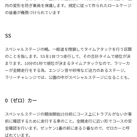
内の変形を防ぎ乗員を保護します。規定に従って作られたロールケージ
の装着が義務づけられています
SS
スペシャルステージの略。一般道を閉鎖してタイムアタックを行う区間
のことを指します。SSを1台づつ走行して、その合計タイムで順位が決
まります。10分の1秒で順位が決まるタイムアタックなので、ラリーカ
ーが全開走行をする為、エンジン音や砂埃など迫力のあるステージ。
ラリーチャレンジでは、公園の中がスペシャルステージになることも。
0（ゼロ）カー
スペシャルステージの競技開始15分前にコース上にトラブルがないか事
前に確認するために走行する車のこと。全開走行に近い形でコースの安
全確認を行います。ゼッケン1番の前に走る０番なので、ゼロカーと呼
ばれています。