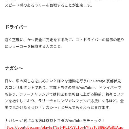
スピード感のあるラリーを観戦することが出来ます。
ドライバー
速く正確に、かつ安全に完走をする為に、コ・ドライバーの指示の通り
にラリーカーを操縦する人のこと。
ナガシ～
日々、車の楽しさを広めたいと様々な活動を行うGR Garage 京都伏見
のコンサルタントであり、京都トヨタの誇るYouTuber。ドライバーで
もあり、ラリーチャレンジでは何回も表彰台に上がる腕前。着々とファ
ンを増やしており、ラリーチャレンジではファンが応援にくるほど。会
場で見かけたらぜひ「ナガシ～」と呼んでもらえると喜びます。
ナガシ～が気になる方は京都トヨタのYouTubeをチェック！
https://youtube.com/playlist?list=PL1XV7L1oyfjYfsaTdSI9ExWu8UAqq