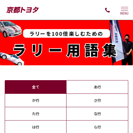
MENU
全て
あ行
か行
さ行
た行
な行
は行
ら行