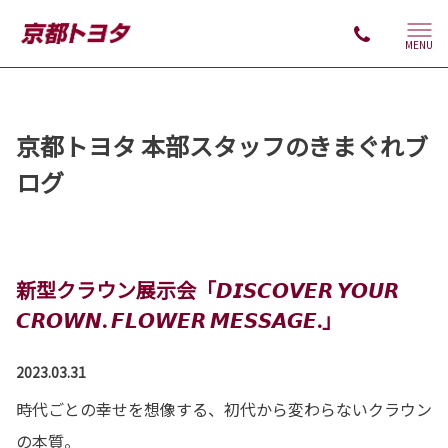
MENU
京都トヨタ 本部スタッフのきまぐれブ
ログ
新型クラウン展示会「𝘿𝙄𝙎𝘾𝙊𝙑𝙀𝙍 𝙔𝙊𝙐𝙍
𝘾𝙍𝙊𝙒𝙉. 𝙁𝙇𝙊𝙒𝙀𝙍 𝙈𝙀𝙎𝙎𝘼𝙂𝙀.」
2023.03.31
時代ごとの幸せを想像する、初代から変わらないクラウン
の本質。