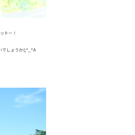
モットー！
しょうか(;^_^A