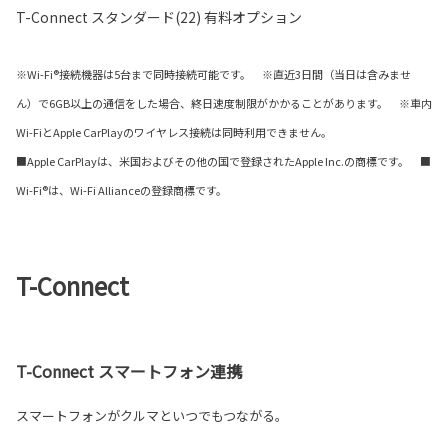
T-Connect スタンダード(22) 有料オプション
※Wi-Fi®接続機器は5台まで同時接続可能です。 ※直近3日間（当日は含みませ
ん）で6GB以上の通信をした場合、終日速度制限がかかることがあります。 ※車内
Wi-FiとApple CarPlayのワイヤレス接続は同時利用できません。
■Apple CarPlayは、米国およびその他の国で登録されたApple Inc.の商標です。 ■
Wi-Fi®は、Wi-Fi Allianceの登録商標です。
T-Connect
T-Connect スマートフォン連携
スマートフォンがクルマといつでもつながる。