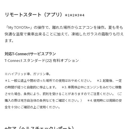
リモートスタート（アプリ）
＊1＊2＊3＊4
「My TOYOTA+」の操作で、離れた場所からエアコンを操作。夏も冬も
快適な温度で乗車出来ることに加えて、凍結したガラスの霜取りも行え
ます。
対応T-Connectサービスプラン
T-Connect スタンダード(22) 有料オプション
※ハイブリッド車、ガソリン車。
＊1. 一般公道上や閉め切った場所での使用はおやめください。 ＊2. 起動後、一定
の時間が経つと自動的に停止します。 ＊3. 車両停止中にエンジンをみだりに稼働
させた場合、条例により、罰則を受けることがありますのでご注意ください。（ご
購入の際は地方自治体の条例などをご確認ください。） ＊4. 使用時には周囲の安
全を十分にご確認の上ご使用ください。
eケア（ヘルスチェックレポート）