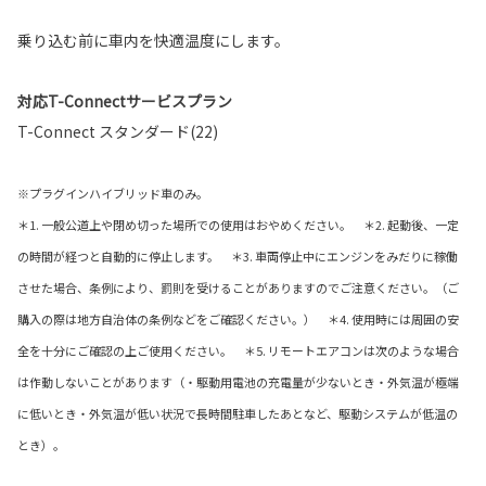
乗り込む前に車内を快適温度にします。
対応T-Connectサービスプラン
T-Connect スタンダード(22)
※プラグインハイブリッド車のみ。
＊1. 一般公道上や閉め切った場所での使用はおやめください。 ＊2. 起動後、一定
の時間が経つと自動的に停止します。 ＊3. 車両停止中にエンジンをみだりに稼働
させた場合、条例により、罰則を受けることがありますのでご注意ください。（ご
購入の際は地方自治体の条例などをご確認ください。） ＊4. 使用時には周囲の安
全を十分にご確認の上ご使用ください。 ＊5. リモートエアコンは次のような場合
は作動しないことがあります（・駆動用電池の充電量が少ないとき・外気温が極端
に低いとき・外気温が低い状況で長時間駐車したあとなど、駆動システムが低温の
とき）。