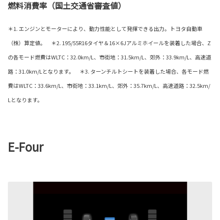
燃料消費率（国土交通省審査値）
＊1. エンジンとモーターにより、動力性能として発揮できる出力。トヨタ自動車
（株）算定値。 ＊2. 195/55R16タイヤ＆16×6Jアルミホイールを装着した場合、Z
の各モード燃費はWLTC：32.0km/L、市街地：31.5km/L、郊外：33.9km/L、高速道
路：31.0km/Lとなります。 ＊3. ターンチルトシートを装着した場合、各モード燃
費はWLTC：33.6km/L、市街地：33.1km/L、郊外：35.7km/L、高速道路：32.5km/
Lとなります。
E-Four