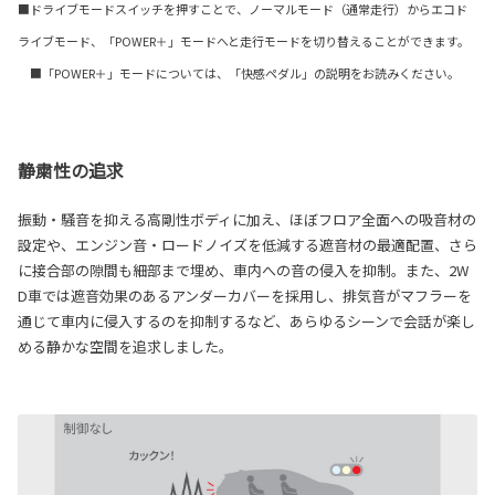
■ドライブモードスイッチを押すことで、ノーマルモード（通常走行）からエコド
ライブモード、「POWER＋」モードへと走行モードを切り替えることができます。
■「POWER＋」モードについては、「快感ペダル」の説明をお読みください。
静粛性の追求
振動・騒音を抑える高剛性ボディに加え、ほぼフロア全面への吸音材の
設定や、エンジン音・ロードノイズを低減する遮音材の最適配置、さら
に接合部の隙間も細部まで埋め、車内への音の侵入を抑制。また、2W
D車では遮音効果のあるアンダーカバーを採用し、排気音がマフラーを
通じて車内に侵入するのを抑制するなど、あらゆるシーンで会話が楽し
める静かな空間を追求しました。