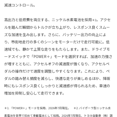
減速コントロール。
高出力と低燃費を両立する、ニッケル水素電池を採用
。アクセ
＊2
ルを踏んだ瞬間からトルクが立ち上がり、レスポンス良くスムー
ズな加速を生み出します。さらに、バッテリー出力の向上によ
り、市街地走行の多くのシーンをモーターだけで走行可能に。低
速域でも、静かで上質な走りをもたらします。また、ドライブモ
ードスイッチで「POWER＋」モードを選択すれば、加速の力強さ
が増すとともに、アクセルオフの減速度が強くなり、アクセルペ
ダルの操作だけで速度を調整しやすくなります。これにより、ペ
ダルの踏み替え頻度を減らし、快適な走りが楽しめるほか、降坂
時にもレスポンス良くしっかりと減速感が得られるため、車速の
増加を抑制し安心して走行できます。
＊1. 「POWER＋」モードを採用、2026年7月現在。 ＊2. バイポーラ型ニッケル水
素電池を世界で初めて車載電池として採用。2026年7月現在、トヨタ自動車（株）調