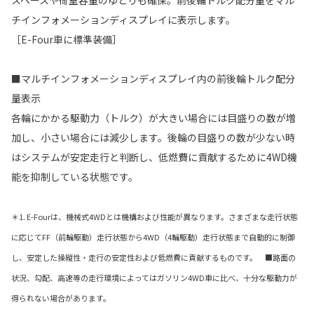
スペースや荷室容量のゆとりも確保。前後輪トルク配分量をマル
チインフォメーションディスプレイに表示します。
［E-Four車に標準装備］
■マルチインフォメーションディスプレイ内の前後輪トルク配分
量表示
各輪にかかる駆動力（トルク）が大きい場合には目盛りの数が増
加し、小さい場合には減少します。後輪の目盛りの数が少ない時
はシステムが安定走行と判断し、低燃費に貢献するために4WD機
能を抑制している状態です。
＊1. E-Fourは、機械式4WDとは機構および性能が異なります。さまざまな走行状態
に応じてFF（前輪駆動）走行状態から4WD（4輪駆動）走行状態まで自動的に制御
し、安定した操縦性・走行の安定性および低燃費に貢献するものです。 ■路面の
状況、勾配、高速等の走行環境によってはガソリン4WD車に比べ、十分な駆動力が
得られない場合があります。