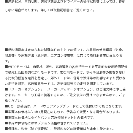
■道路状況、車両状態、天候状態およびドライバーの操作状態等によっては、作動
しない場合があります。詳しくは取扱説明書をご覧ください。
■燃料消費率は定められた試験条件のもとでの値です。お客様の使用環境（気象、
渋滞等）や運転方法（急発進、エアコン使用等）に応じて燃料消費率は異なりま
す。
■WLTCモードは、市街地、郊外、高速道路の各走行モードを平均的な使用時間配分
で構成した国際的な走行モードです。市街地モードは、信号や渋滞等の影響を受け
る比較的低速な走行を想定し、郊外モードは、信号や渋滞等の影響をあまり受けな
い走行を想定、高速道路モードは、高速道路等での走行を想定しています。
■「メーカーオプション」「メーカーパッケージオプション」はご注文時に申し受
けます。メーカーの工場で装着するため、ご注文後はお受けできませんので、ご了
承ください。
■Uの一部装備は、ハードウェアアップグレードとして後付けが可能となります。
■車両本体価格は'26年7月現在のもので、予告なく変更となる場合があります。
■車両本体価格はタイヤパンク応急修理キット付の価格です。
■車両本体価格にはオプション価格は含まれていません。
■保険料、税金（除く消費税）、登録料などの諸費用は別途申し受けます。