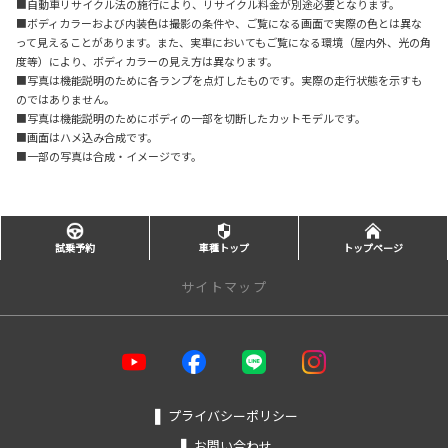
■自動車リサイクル法の施行により、リサイクル料金が別途必要となります。
■ボディカラーおよび内装色は撮影の条件や、ご覧になる画面で実際の色とは異な
って見えることがあります。また、実車においてもご覧になる環境（屋内外、光の角
度等）により、ボディカラーの見え方は異なります。
■写真は機能説明のために各ランプを点灯したものです。実際の走行状態を示すも
のではありません。
■写真は機能説明のためにボディの一部を切断したカットモデルです。
■画面はハメ込み合成です。
■一部の写真は合成・イメージです。
試乗予約
車種トップ
トップページ
サイトマップ
トップページ
店舗を探す
❚
プライバシーポリシー
❚
お問い合わせ