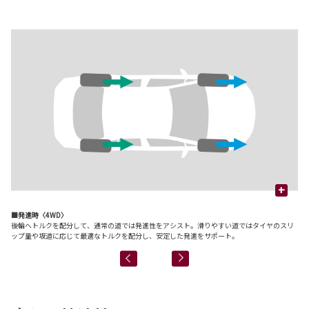
+
■発進時〈4WD〉
■
後輪へトルクを配分して、通常の道では発進性をアシスト。滑りやすい道ではタイヤのスリ
定
ップ量や坂道に応じて最適なトルクを配分し、安定した発進をサポート。