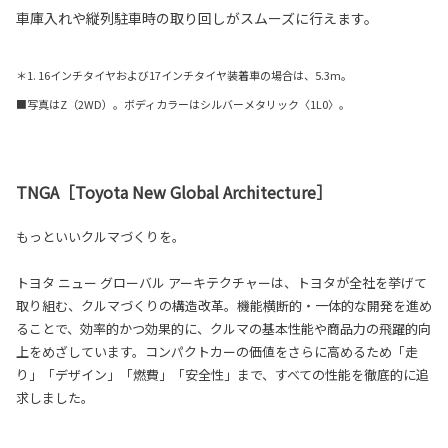
車庫入れや縦列駐車時の取り回しがスムーズに行えます。
＊1. 16インチタイヤおよび17インチタイヤ装着車の場合は、5.3m。
■写真はZ（2WD）。ボディカラーはシルバーメタリック〈1L0〉。
TNGA［Toyota New Global Architecture］
もっといいクルマづくりを。
トヨタ ニュー グローバル アーキテクチャーは、トヨタが全社を挙げて
取り組む、クルマづくりの構造改革。機能横断的・一体的な開発を進め
ることで、効率的かつ効果的に、クルマの基本性能や商品力の飛躍的向
上をめざしています。コンパクトカーの価値をさらに高めるため「走
り」「デザイン」「燃費」「安全性」まで、すべての性能を徹底的に追
求しました。