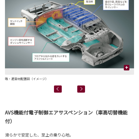
+
吸・遮音材配置図（イメージ）
ア
AVS機能付電子制御エアサスペンション（車高切替機能
付）
滑らかで安定した、至上の乗り心地。