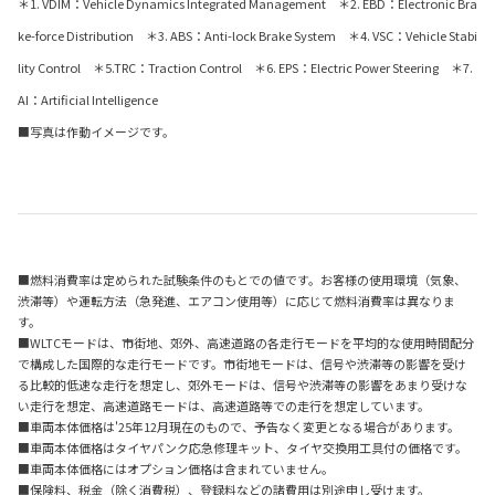
＊1. VDIM：Vehicle Dynamics Integrated Management ＊2. EBD：Electronic Bra
ke-force Distribution ＊3. ABS：Anti-lock Brake System ＊4. VSC：Vehicle Stabi
lity Control ＊5.TRC：Traction Control ＊6. EPS：Electric Power Steering ＊7.
AI：Artificial Intelligence
■写真は作動イメージです。
■燃料消費率は定められた試験条件のもとでの値です。お客様の使用環境（気象、
渋滞等）や運転方法（急発進、エアコン使用等）に応じて燃料消費率は異なりま
す。
■WLTCモードは、市街地、郊外、高速道路の各走行モードを平均的な使用時間配分
で構成した国際的な走行モードです。市街地モードは、信号や渋滞等の影響を受け
る比較的低速な走行を想定し、郊外モードは、信号や渋滞等の影響をあまり受けな
い走行を想定、高速道路モードは、高速道路等での走行を想定しています。
■車両本体価格は'25年12月現在のもので、予告なく変更となる場合があります。
■車両本体価格はタイヤパンク応急修理キット、タイヤ交換用工具付の価格です。
■車両本体価格にはオプション価格は含まれていません。
■保険料、税金（除く消費税）、登録料などの諸費用は別途申し受けます。