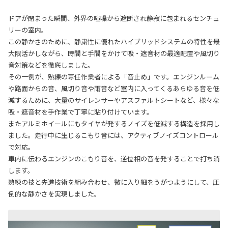
ドアが閉まった瞬間、外界の喧噪から遮断され静寂に包まれるセンチュ
リーの室内。
この静かさのために、静粛性に優れたハイブリッドシステムの特性を最
大限活かしながら、時間と手間をかけて吸・遮音材の最適配置や風切り
音対策などを徹底しました。
その一例が、熟練の専任作業者による「音止め」です。エンジンルーム
や路面からの音、風切り音や雨音など室内に入ってくるあらゆる音を低
減するために、大量のサイレンサーやアスファルトシートなど、様々な
吸・遮音材を手作業で丁寧に貼り付けています。
またアルミホイールにもタイヤが発するノイズを低減する構造を採用し
ました。走行中に生じるこもり音には、アクティブノイズコントロール
で対応。
車内に伝わるエンジンのこもり音を、逆位相の音を発することで打ち消
します。
熟練の技と先進技術を組み合わせ、微に入り細をうがつようにして、圧
倒的な静かさを実現しました。