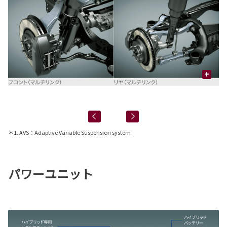
+
ター
2
オ
＊1. AVS：Adaptive Variable Suspension system
パワーユニット