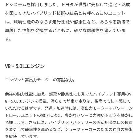
ドシステムを採用しました。トヨタが世界に先駆けて進化・熟成
を図ってきたハイブリッド技術の結晶とも呼べるこのユニット
は、環境性能のみならず走行性能や静粛性など、あらゆる領域で
卓越した性能を発揮するとともに、確かな信頼性を備えていま
す。
V8・5.0Lエンジン
エンジンと高出力モーターの寡黙な力。
余裕の動力性能に加え、燃費や静粛性にも秀でたハイブリッド専用のV
8・5.0Lエンジンを搭載。滑らかで静粛な走りは、後席でも快く感じて
いただけるはずです。発進・加速時には、高出力モーター＋パワーコン
トロールユニットの働きにより、豊かなパワーと力強いトルクを静かに
発揮します。さらには、ハイブリッドバッテリーの冷却用吸気口の位置
を変更して静粛性を高めるなど、ショーファーカーのための独自の技術
を駆使しています。