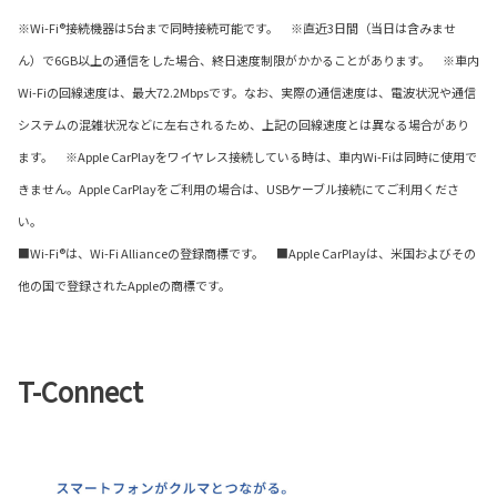
※Wi-Fi®接続機器は5台まで同時接続可能です。 ※直近3日間（当日は含みませ
ん）で6GB以上の通信をした場合、終日速度制限がかかることがあります。 ※車内
Wi-Fiの回線速度は、最大72.2Mbpsです。なお、実際の通信速度は、電波状況や通信
システムの混雑状況などに左右されるため、上記の回線速度とは異なる場合があり
ます。 ※Apple CarPlayをワイヤレス接続している時は、車内Wi-Fiは同時に使用で
きません。Apple CarPlayをご利用の場合は、USBケーブル接続にてご利用くださ
い。
■Wi-Fi®は、Wi-Fi Allianceの登録商標です。 ■Apple CarPlayは、米国およびその
他の国で登録されたAppleの商標です。
T-Connect