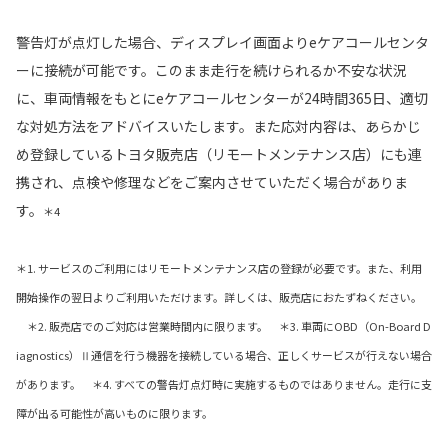
警告灯が点灯した場合、ディスプレイ画面よりeケアコールセンタ
ーに接続が可能です。このまま走行を続けられるか不安な状況
に、車両情報をもとにeケアコールセンターが24時間365日、適切
な対処方法をアドバイスいたします。また応対内容は、あらかじ
め登録しているトヨタ販売店（リモートメンテナンス店）にも連
携され、点検や修理などをご案内させていただく場合がありま
す。
＊4
＊1. サービスのご利用にはリモートメンテナンス店の登録が必要です。また、利用
開始操作の翌日よりご利用いただけます。詳しくは、販売店におたずねください。
＊2. 販売店でのご対応は営業時間内に限ります。 ＊3. 車両にOBD（On-Board D
iagnostics）Ⅱ通信を行う機器を接続している場合、正しくサービスが行えない場合
があります。 ＊4. すべての警告灯点灯時に実施するものではありません。走行に支
障が出る可能性が高いものに限ります。