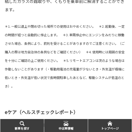
結したガラスの霜取りや、くもりを乗車前に解消することができ
ます。
＊1. 一般公道上や閉め切った場所での使用はおやめください。 ＊2. 起動後、一定
の時間が経つと自動的に停止します。 ＊3. 車両停止中にエンジンをみだりに稼働
させた場合、条例により、罰則を受けることがありますのでご注意ください。（ご
購入の際は地方自治体の条例などをご確認ください） ＊4. 使用時には周囲の安全
を十分にご確認の上ご使用ください。 ＊5. リモートエアコンは次のような場合は
作動しないことがあります（・駆動用電池の充電量が少ないとき・外気温が極端に
低いとき・外気温が低い状況で長時間駐車したあとなど、駆動システムが低温のと
き）。
eケア（ヘルスチェックレポート）
クルマの健康状態を確認できます。
新車を探す
中古車情報
トップページ