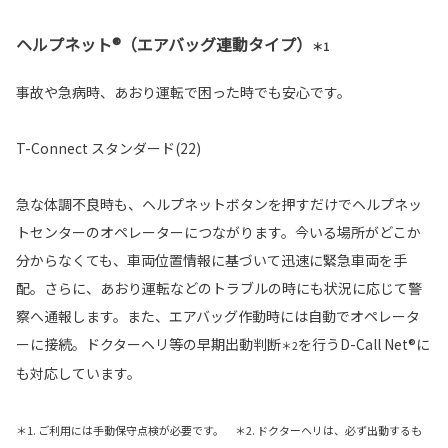
ヘルプネット®（エアバッグ連動タイプ）
＊1
事故や急病時、あおり運転で困った時でも安心です。
T-Connect スタンダード(22)
急な体調不良時も、ヘルプネットボタンを押すだけでヘルプネッ
トセンターのオペレーターにつながります。今いる場所がどこか
分からなくても、車両位置情報に基づいて迅速に緊急車両を手
配。さらに、あおり運転などのトラブルの時にも状況に応じて警
察へ通報します。また、エアバッグ作動時には自動でオペレータ
ーに接続。ドクターヘリ等の早期出動判断
を行うD-Call Net®に
＊2
も対応しています。
＊1. ご利用には手動保守点検が必要です。 ＊2. ドクターヘリは、必ず出動するも