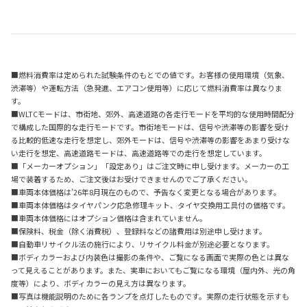
■燃料消費率は定められた試験条件のもとでの値です。お客様の使用環境（気象、
渋滞等）や運転方法（急発進、エアコン使用等）に応じて燃料消費率は異なりま
す。
■WLTCモードは、市街地、郊外、高速道路の各走行モードを平均的な使用時間配分
で構成した国際的な走行モードです。市街地モードは、信号や渋滞等の影響を受け
る比較的低速な走行を想定し、郊外モードは、信号や渋滞等の影響をあまり受けな
い走行を想定、高速道路モードは、高速道路等での走行を想定しています。
■「メーカーオプション」「設定あり」はご注文時に申し受けます。メーカーの工
場で装着するため、ご注文後はお受けできませんのでご了承ください。
■車両本体価格は’26年8月現在のもので、予告なく変更となる場合があります。
■車両本体価格はタイヤパンク応急修理キット、タイヤ交換用工具付の価格です。
■車両本体価格にはオプション価格は含まれていません。
■保険料、税金（除く消費税）、登録料などの諸費用は別途申し受けます。
■自動車リサイクル法の施行により、リサイクル料金が別途必要となります。
■ボディカラーおよび内装色は撮影の条件や、ご覧になる画面で実際の色とは異な
って見えることがあります。また、実車においてもご覧になる環境（屋内外、光の角
度等）により、ボディカラーの見え方は異なります。
■写真は機能説明のために各ランプを点灯したものです。実際の走行状態を示すも