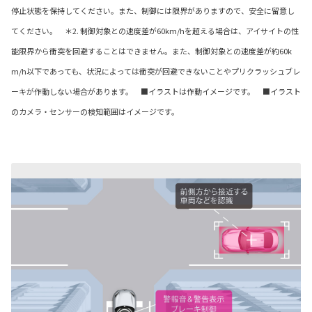
停止状態を保持してください。また、制御には限界がありますので、安全に留意し
てください。 ＊2. 制御対象との速度差が60km/hを超える場合は、アイサイトの性
能限界から衝突を回避することはできません。また、制御対象との速度差が約60k
m/h以下であっても、状況によっては衝突が回避できないことやプリクラッシュブレ
ーキが作動しない場合があります。 ■イラストは作動イメージです。 ■イラスト
のカメラ・センサーの検知範囲はイメージです。