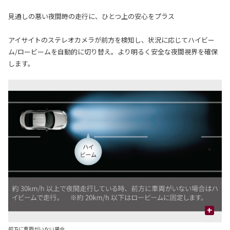
見通しの悪い夜間時の走行に、ひとつ上の安心をプラス
アイサイトのステレオカメラが前方を検知し、状況に応じてハイビー
ム/ロービームを自動的に切り替え。より明るく安全な夜間視界を確保
します。
+
前方に車両がいない場合
対