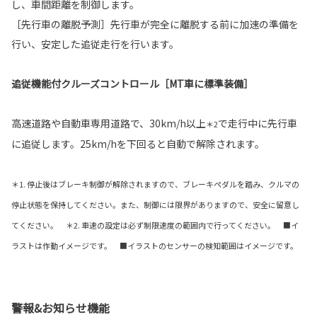
し、車間距離を制御します。
［先行車の離脱予測］先行車が完全に離脱する前に加速の準備を
行い、安定した追従走行を行います。
追従機能付クルーズコントロール［MT車に標準装備］
高速道路や自動車専用道路で、30km/h以上
で走行中に先行車
＊2
に追従します。25km/hを下回ると自動で解除されます。
＊1. 停止後はブレーキ制御が解除されますので、ブレーキペダルを踏み、クルマの
停止状態を保持してください。また、制御には限界がありますので、安全に留意し
てください。 ＊2. 車速の設定は必ず制限速度の範囲内で行ってください。 ■イ
ラストは作動イメージです。 ■イラストのセンサーの検知範囲はイメージです。
警報&お知らせ機能