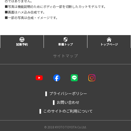
のではありません。
■写真は機能説明のためにボディの一部を切断したカットモデルです。
■画面はハメ込み合成です。
■一部の写真は合成・イメージです。
試乗予約
車種トップ
トップページ
サイトマップ
トップページ
店舗を探す
❚
プライバシーポリシー
❚
お問い合わせ
カーラインアップ
❚
このサイトのご利用について
福祉車両（ウェルキャブ）
アクア
アルファード
© 2018 KYOTO TOYOTA Co.Ltd.