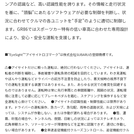
ンプの認識など、高い認識性能を誇ります。その情報と走行状況
を基に、“頭脳”にあたるソフトウェアが必要な制御を判断し、状
況に合わせてクルマの各ユニットを“手足”のように適切に制御し
ます。GR86ではスポーツカー特有の低い車高に合わせた専用設計
により、安心・安全な運転を支援します。
■“EyeSight”“アイサイトロゴマーク”は株式会社SUBARUの登録商標です。
⚠●アイサイトだけに頼った運転は、絶対に行わないでください。アイサイトは、運
転者の判断を補助し、事故被害や運転負荷の軽減を目的としています。わき見運転
やぼんやり運転などドライバーの前方不注意を防止したり、悪天候時の視界不良下
での運転を支援する装置ではありません。また、あらゆる状況での衝突を回避する
ものではありません。運転時は常に先行車両との車間距離や、周囲の状況、運転環
境に注意して必要に応じてブレーキペダルを踏む、ステアリングを操作するなど安
全運転を心掛けてください。 ●アイサイトの認識性能・制御性能には限界があり
ます。ドライバーの運転操作、急カーブ、急勾配、雨等の道路状況、および天候によ
っては、システムが作動しない、または作動が遅れる場合があります。 ●雪、濃
霧、砂嵐の場合や、トンネル内、夜間、日射しの状況によってはステレオカメラ、
広角単眼カメラ、ソナーセンサーが障害物などを正常に認識できず、適切に作動し
ない場合があります。 ●全車速追従機能付クルーズコントロール、追従機能付クル