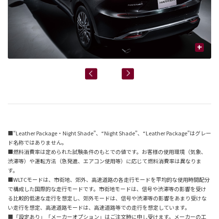
+
■“Leather Package・Night Shade”、“Night Shade”、“Leather Package”はグレー
ド名称ではありません。
■燃料消費率は定められた試験条件のもとでの値です。お客様の使用環境（気象、
渋滞等）や運転方法（急発進、エアコン使用等）に応じて燃料消費率は異なりま
す。
■WLTCモードは、市街地、郊外、高速道路の各走行モードを平均的な使用時間配分
で構成した国際的な走行モードです。市街地モードは、信号や渋滞等の影響を受け
る比較的低速な走行を想定し、郊外モードは、信号や渋滞等の影響をあまり受けな
い走行を想定、高速道路モードは、高速道路等での走行を想定しています。
■「設定あり」「メーカーオプション」はご注文時に申し受けます。メーカーの工