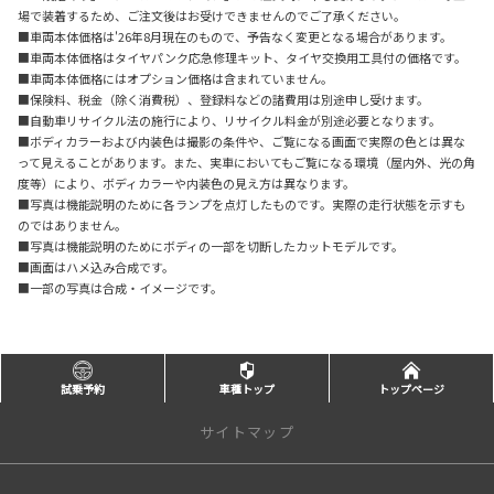
場で装着するため、ご注文後はお受けできませんのでご了承ください。
■車両本体価格は'26年8月現在のもので、予告なく変更となる場合があります。
■車両本体価格はタイヤパンク応急修理キット、タイヤ交換用工具付の価格です。
■車両本体価格にはオプション価格は含まれていません。
■保険料、税金（除く消費税）、登録料などの諸費用は別途申し受けます。
■自動車リサイクル法の施行により、リサイクル料金が別途必要となります。
■ボディカラーおよび内装色は撮影の条件や、ご覧になる画面で実際の色とは異な
って見えることがあります。また、実車においてもご覧になる環境（屋内外、光の角
度等）により、ボディカラーや内装色の見え方は異なります。
■写真は機能説明のために各ランプを点灯したものです。実際の走行状態を示すも
のではありません。
■写真は機能説明のためにボディの一部を切断したカットモデルです。
■画面はハメ込み合成です。
■一部の写真は合成・イメージです。
試乗予約
車種トップ
トップページ
サイトマップ