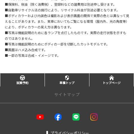
■保険料、税金（除く消費税）、登録料などの諸費用は別途申し受けます。
■自動車リサイクル法の施行により、リサイクル料金が別途必要となります。
■ボディカラーおよび内装色は撮影および表示画面の関係で実際の色とは異なって見
えることがあります。また、実車においてもご覧になる環境（屋内外、光の角度等）
により、ボディカラーの見え方は異なります。
■写真は機能説明のために各ランプを点灯したものです。実際の走行状態を示すも
のではありません。
■写真は機能説明のためにボディの一部を切断したカットモデルです。
■画面はハメ込み合成です。
■一部の写真は合成・イメージです。
試乗予約
車種トップ
トップページ
サイトマップ
トップページ
店舗を探す
❚
プライバシーポリシー