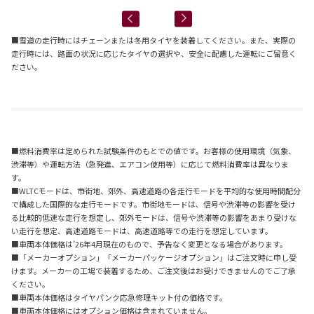
■雪道の走行時にはチェーンまたは冬用タイヤを装着してください。また、実際の
走行時には、路面の状況に応じたタイヤの選択や、安全に配慮した運転にご留意く
ださい。
■燃料消費率は定められた試験条件のもとでの値です。お客様の使用環境（気象、
渋滞等）や運転方法（急発進、エアコン使用等）に応じて燃料消費率は異なりま
す。
■WLTCモードは、市街地、郊外、高速道路の各走行モードを平均的な使用時間配分
で構成した国際的な走行モードです。市街地モードは、信号や渋滞等の影響を受け
る比較的低速な走行を想定し、郊外モードは、信号や渋滞等の影響をあまり受けな
い走行を想定、高速道路モードは、高速道路等での走行を想定しています。
■車両本体価格は’26年4月現在のもので、予告なく変更となる場合があります。
■「メーカーオプション」「メーカーパッケージオプション」はご注文時に申し受
けます。メーカーの工場で装着するため、ご注文後はお受けできませんのでご了承
ください。
■車両本体価格はタイヤパンク応急修理キット付の価格です。
■車両本体価格にはオプション価格は含まれていません。