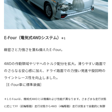
E-Four（電気式4WDシステム）
＊1
緻密さと力強さを兼ね備えたE-Four。
4WDの作動領域やリヤへのトルク配分を拡大。滑りやすい路面で
のさらなる安心感に加え、ドライ路面での力強い発進や旋回時の
ライントレース性を向上しました。
［E-Four車に標準装備］
＊1. E-Fourは、機械式4WDとは機構および性能が異なります。さまざまな走行状態
に応じてFF（前輪駆動）走行状態から4WD（4輪駆動）走行状態まで自動的に制御