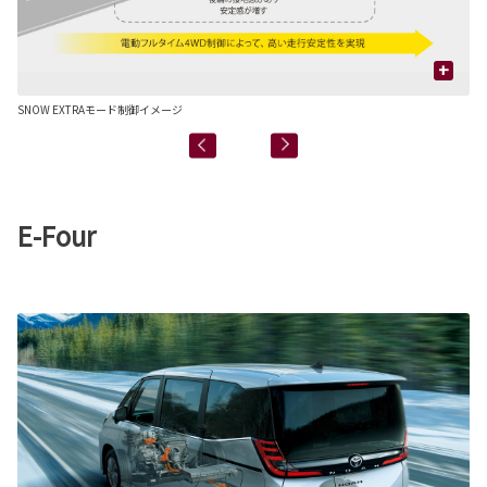
+
SNOW EXTRAモード制御イメージ
SN
E-Four