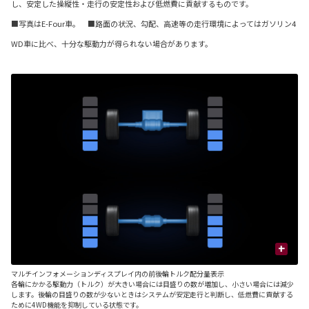
し、安定した操縦性・走行の安定性および低燃費に貢献するものです。
■写真はE-Four車。 ■路面の状況、勾配、高速等の走行環境によってはガソリン4
WD車に比べ、十分な駆動力が得られない場合があります。
+
マルチインフォメーションディスプレイ内の前後輪トルク配分量表示
■
各輪にかかる駆動力（トルク）が大きい場合には目盛りの数が増加し、小さい場合には減少
後
します。後輪の目盛りの数が少ないときはシステムが安定走行と判断し、低燃費に貢献する
ッ
ために4WD機能を抑制している状態です。