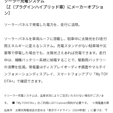
ソーラー充電システム
［Z（プラグインハイブリッド車）にメーカーオプショ
ン］
ソーラーパネルで発電した電力を、走行に活用。
ソーラーパネルを車両ルーフに搭載し、駐車中に太陽光をEV走行
用エネルギーに変えるシステム。充電スタンドがない駐車場や災
害等で停電した場合でも、太陽光さえあれば充電できます。走行
中は、補機バッテリー系統に給電することで、駆動用バッテリー
の消費を低減。発電量はディスプレイオーディオ画面やマルチイ
ンフォメーションディスプレイ、スマートフォンアプリ「My TOY
OTA+」で確認できます。
※ソーラー充電システムは、生産状況によりご注文いただけない場合がございま
す。 ■「My TOYOTA+」のご利用にはT-Connect契約が必要です。 ※発電量の算
出条件 太陽光発電協会の定める「表示ガイドライン（2024年度）」に基づき、 下