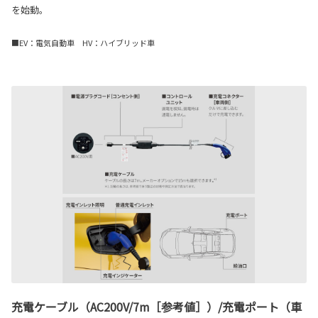
を始動。
■EV：電気自動車 HV：ハイブリッド車
充電ケーブル（AC200V/7m［参考値］）/充電ポート（車