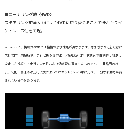
■コーナリング時〈4WD〉
ステアリング舵角入力により4WDに切り替えることで優れたライ
ントレース性を実現。
＊E-Fourは、機械式4WDとは機構および性能が異なります。さまざまな走行状態に
応じてFF（前輪駆動）走行状態から4WD（4輪駆動）走行状態まで自動的に制御し、
安定した操縦性・走行の安定性および低燃費に貢献するものです。 ■路面の状
況、勾配、高速等の走行環境によってはガソリン4WD車に比べ、十分な駆動力が得
られない場合があります。