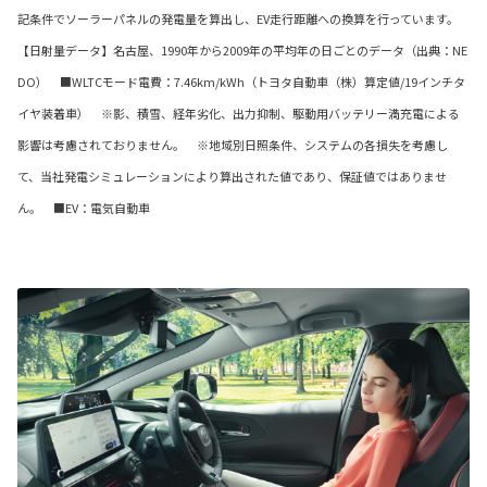
記条件でソーラーパネルの発電量を算出し、EV走行距離への換算を行っています。
【日射量データ】名古屋、1990年から2009年の平均年の日ごとのデータ（出典：NE
DO） ■WLTCモード電費：7.46km/kWh（トヨタ自動車（株）算定値/19インチタ
イヤ装着車） ※影、積雪、経年劣化、出力抑制、駆動用バッテリー満充電による
影響は考慮されておりません。 ※地域別日照条件、システムの各損失を考慮し
て、当社発電シミュレーションにより算出された値であり、保証値ではありませ
ん。 ■EV：電気自動車