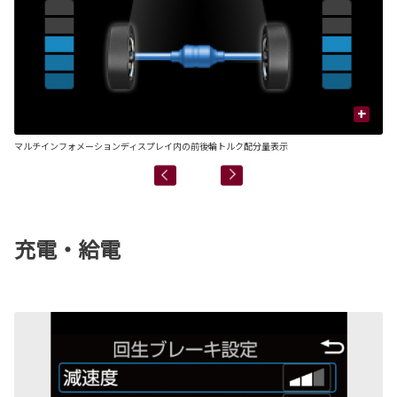
+
マルチインフォメーションディスプレイ内の前後輪トルク配分量表示
■
充電・給電