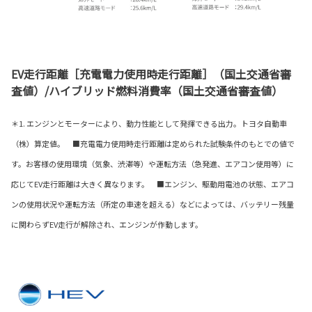
EV走行距離［充電電力使用時走行距離］（国土交通省審
査値）/ハイブリッド燃料消費率（国土交通省審査値）
＊1. エンジンとモーターにより、動力性能として発揮できる出力。トヨタ自動車
（株）算定値。 ■充電電力使用時走行距離は定められた試験条件のもとでの値で
す。お客様の使用環境（気象、渋滞等）や運転方法（急発進、エアコン使用等）に
応じてEV走行距離は大きく異なります。 ■エンジン、駆動用電池の状態、エアコ
ンの使用状況や運転方法（所定の車速を超える）などによっては、バッテリー残量
に関わらずEV走行が解除され、エンジンが作動します。