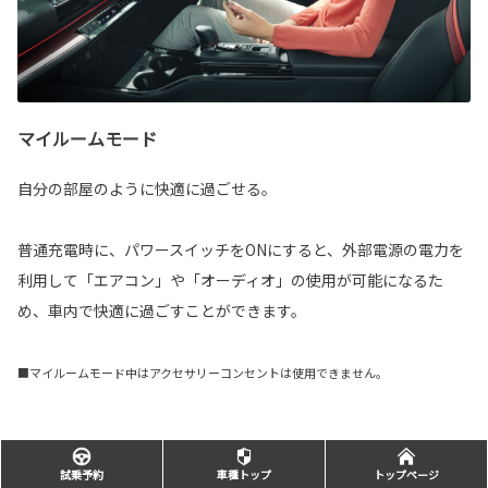
マイルームモード
自分の部屋のように快適に過ごせる。
普通充電時に、パワースイッチをONにすると、外部電源の電力を
利用して「エアコン」や「オーディオ」の使用が可能になるた
め、車内で快適に過ごすことができます。
■マイルームモード中はアクセサリーコンセントは使用できません。
電源プラグコード（AC100V用）
試乗予約
車種トップ
トップページ