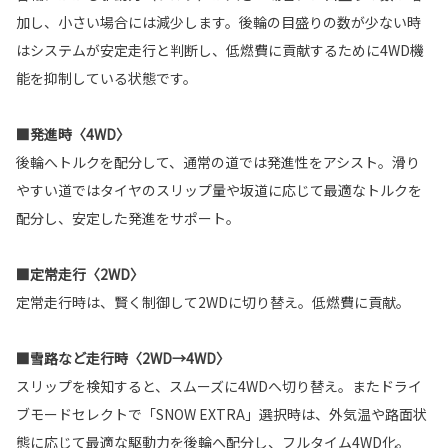
加し、小さい場合には減少します。後輪の目盛りの数が少ない時
はシステムが安定走行と判断し、低燃費に貢献するために4WD機
能を抑制している状態です。
■発進時〈4WD〉
後輪へトルクを配分して、通常の道では発進性をアシスト。滑り
やすい道ではタイヤのスリップ量や坂道に応じて最適なトルクを
配分し、安定した発進をサポート。
■定常走行〈2WD〉
定常走行時は、賢く制御して2WDに切り替え。低燃費に貢献。
■雪路など走行時〈2WD→4WD〉
スリップを検知すると、スムーズに4WDへ切り替え。またドライ
ブモードセレクトで「SNOW EXTRA」選択時は、外気温や路面状
態に応じて最適な駆動力を後輪へ配分し、フルタイム4WD化。