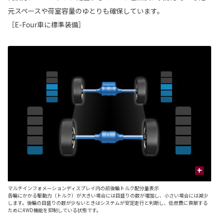
元スペースや荷室容量のゆとりも確保しています。
［E-Four車に標準装備］
+
マルチインフォメーションディスプレイ内の前後輪トルク配分量表示
■
各輪にかかる駆動力（トルク）が大きい場合には目盛りの数が増加し、小さい場合には減少
後
します。後輪の目盛りの数が少ないときはシステムが安定走行と判断し、低燃費に貢献する
ッ
ために4WD機能を抑制している状態です。