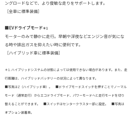
ングロードなどで、より俊敏な走りをサポートします。
［全車に標準装備］
■EVドライブモード
＊1
モーターのみで静かに走行。早朝や深夜などエンジン音が気にな
る時や排出ガスを抑えたい時に便利です。
［ハイブリッド車に標準装備］
＊1. ハイブリッドシステムの状態によっては使用できない場合があります。また、走
行距離は、ハイブリッドバッテリーの状況によって異なります。
■写真はZ（ハイブリッド車）。 ■ドライブモードスイッチを押すことでノーマル
モード（通常走行）からエコドライブモード、パワーモードへと走行モードを切り
替えることができます。 ■スイッチはセンタークラスター部に設定。 ■写真は
オプション装着車。