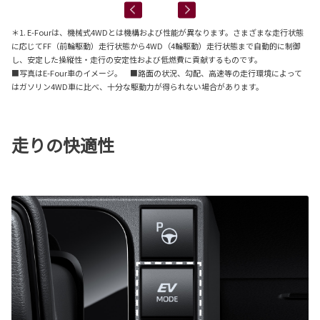
＊1. E-Fourは、機械式4WDとは機構および性能が異なります。さまざまな走行状態
に応じてFF（前輪駆動）走行状態から4WD（4輪駆動）走行状態まで自動的に制御
し、安定した操縦性・走行の安定性および低燃費に貢献するものです。
■写真はE-Four車のイメージ。 ■路面の状況、勾配、高速等の走行環境によって
はガソリン4WD車に比べ、十分な駆動力が得られない場合があります。
走りの快適性