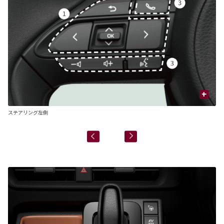
+
ステアリング左側
ス
■