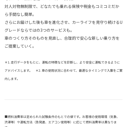
対人対物無制限で、どなたでも乗れる保険や税金もコミコミだか
ら手間なし簡単。
さらにお届けした後も車を進化させ、カーライフを見守り続けるU
グレードならではの3つのサービスも。
車のつくり方そのものを見直し、合理的で安心な新しい乗り方を
ご提案していく。
＊1. 走行データをもとに、運転の特徴などを診断し、より安全に運転できるように
アドバイスします。 ＊2. 車の使用状況に合わせて、最適なタイミングで入庫をご案
内します。
■燃料消費率は定められた試験条件のもとでの値です。お客様の使用環境（気象、
渋滞等）や運転方法（急発進、エアコン使用等）に応じて燃料消費率は異なりま