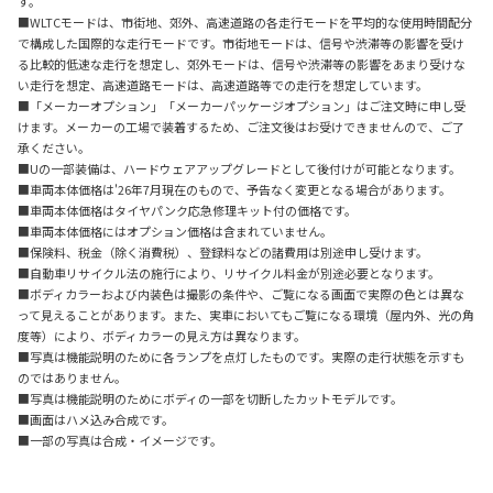
す。
■WLTCモードは、市街地、郊外、高速道路の各走行モードを平均的な使用時間配分
で構成した国際的な走行モードです。市街地モードは、信号や渋滞等の影響を受け
る比較的低速な走行を想定し、郊外モードは、信号や渋滞等の影響をあまり受けな
い走行を想定、高速道路モードは、高速道路等での走行を想定しています。
■「メーカーオプション」「メーカーパッケージオプション」はご注文時に申し受
けます。メーカーの工場で装着するため、ご注文後はお受けできませんので、ご了
承ください。
■Uの一部装備は、ハードウェアアップグレードとして後付けが可能となります。
■車両本体価格は'26年7月現在のもので、予告なく変更となる場合があります。
■車両本体価格はタイヤパンク応急修理キット付の価格です。
■車両本体価格にはオプション価格は含まれていません。
■保険料、税金（除く消費税）、登録料などの諸費用は別途申し受けます。
■自動車リサイクル法の施行により、リサイクル料金が別途必要となります。
■ボディカラーおよび内装色は撮影の条件や、ご覧になる画面で実際の色とは異な
って見えることがあります。また、実車においてもご覧になる環境（屋内外、光の角
度等）により、ボディカラーの見え方は異なります。
■写真は機能説明のために各ランプを点灯したものです。実際の走行状態を示すも
のではありません。
■写真は機能説明のためにボディの一部を切断したカットモデルです。
■画面はハメ込み合成です。
■一部の写真は合成・イメージです。