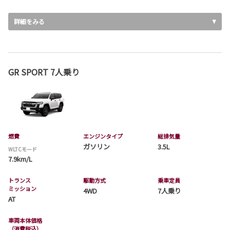
詳細をみる
GR SPORT 7人乗り
燃費
エンジンタイプ
総排気量
ガソリン
3.5L
WLTCモード
7.9km/L
トランス
駆動方式
乗車定員
ミッション
4WD
7人乗り
AT
車両本体価格
（消費税込）