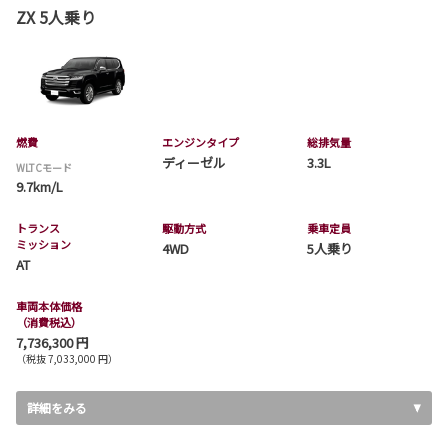
ZX 5人乗り
燃費
エンジンタイプ
総排気量
ディーゼル
3.3L
WLTCモード
9.7km/L
トランス
駆動方式
乗車定員
ミッション
4WD
5人乗り
AT
車両本体価格
（消費税込）
7,736,300 円
（税抜 7,033,000 円）
詳細をみる