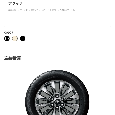
ブラック
写真はZX（ガソリン車）。ボディカラーはブラック〈202〉。内装色はブラック。
COLOR
主要装備