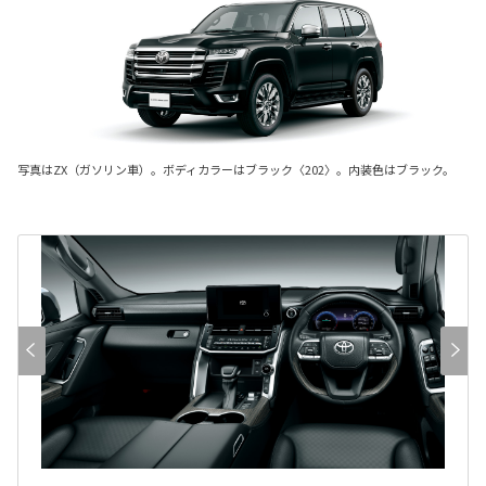
写真はZX（ガソリン車）。ボディカラーはブラック〈202〉。内装色はブラック。