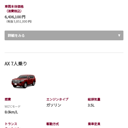
車両本体価格
（消費税込）
6,436,100 円
（税抜 5,851,000 円）
詳細をみる
AX 7人乗り
燃費
エンジンタイプ
総排気量
ガソリン
3.5L
WLTCモード
8.0km/L
トランス
駆動方式
乗車定員