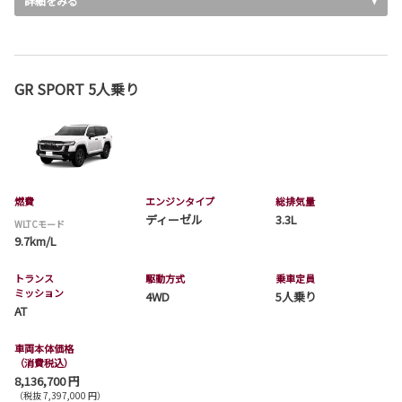
詳細をみる
GR SPORT 5人乗り
燃費
エンジンタイプ
総排気量
ディーゼル
3.3L
WLTCモード
9.7km/L
トランス
駆動方式
乗車定員
ミッション
4WD
5人乗り
AT
車両本体価格
（消費税込）
8,136,700 円
（税抜 7,397,000 円）