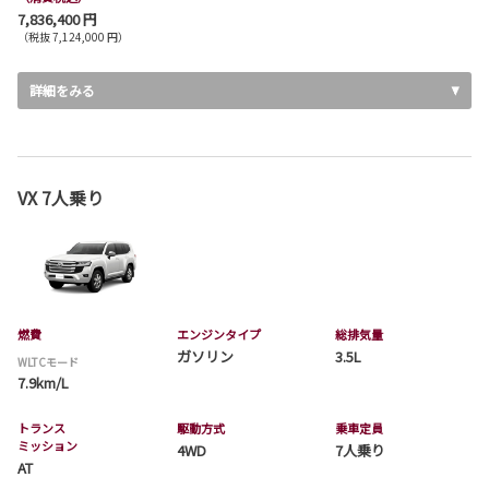
7,836,400 円
（税抜 7,124,000 円）
詳細をみる
VX 7人乗り
燃費
エンジンタイプ
総排気量
ガソリン
3.5L
WLTCモード
7.9km/L
トランス
駆動方式
乗車定員
ミッション
4WD
7人乗り
AT