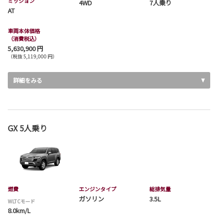
ミッション
4WD
7人乗り
AT
車両本体価格
（消費税込）
5,630,900 円
（税抜 5,119,000 円）
詳細をみる
GX 5人乗り
燃費
エンジンタイプ
総排気量
ガソリン
3.5L
WLTCモード
8.0km/L