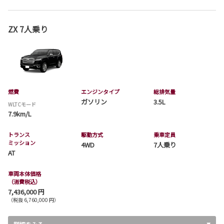
ZX 7人乗り
燃費
エンジンタイプ
総排気量
ガソリン
3.5L
WLTCモード
7.9km/L
トランス
駆動方式
乗車定員
ミッション
4WD
7人乗り
AT
車両本体価格
（消費税込）
7,436,000 円
（税抜 6,760,000 円）