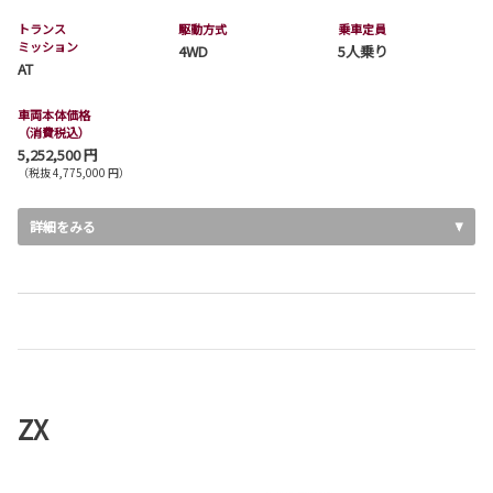
トランス
駆動方式
乗車定員
ミッション
4WD
5人乗り
AT
車両本体価格
（消費税込）
5,252,500 円
（税抜 4,775,000 円）
詳細をみる
ZX