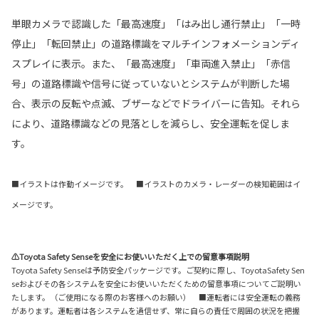
単眼カメラで認識した「最高速度」「はみ出し通行禁止」「一時
停止」「転回禁止」の道路標識をマルチインフォメーションディ
スプレイに表示。また、「最高速度」「車両進入禁止」「赤信
号」の道路標識や信号に従っていないとシステムが判断した場
合、表示の反転や点滅、ブザーなどでドライバーに告知。それら
により、道路標識などの見落としを減らし、安全運転を促しま
す。
■イラストは作動イメージです。 ■イラストのカメラ・レーダーの検知範囲はイ
メージです。
⚠Toyota Safety Senseを安全にお使いいただく上での留意事項説明
Toyota Safety Senseは予防安全パッケージです。ご契約に際し、ToyotaSafety Sen
seおよびその各システムを安全にお使いいただくための留意事項についてご説明い
たします。（ご使用になる際のお客様へのお願い） ■運転者には安全運転の義務
があります。運転者は各システムを過信せず、常に自らの責任で周囲の状況を把握