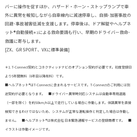
バーに操作を促すほか、ハザード・ホーン・ストップランプで車
外に異常を報知しながら自車線内に減速停車し、自損･加害事故の
回避･事故被害低減を支援します。停車後は、ドア解錠やヘルプネ
ット®自動接続
による救命要請も行い、早期のドライバー救命･
＊1
救護に寄与します。
[ZX、GR SPORT、VXに標準装備]
＊1. T-Connect契約とコネクティッドナビのオプション契約が必要です。初度登録日
より5年間無料（6年目以降有料）です。
■ヘルプネット®はT-Connectに含まれるサービスです。T-Connectのご利用には別
途契約が必要となります。 ■ドライバー異常時対応システムは自動車専用道路
（一部を除く）を約50km/h以上で走行している場合に作動します。体調異常を直接
検知できるわけではないため、システムが正常な運転操作と判定した場合は作動し
ません。 ■ヘルプネット®は株式会社 日本緊急通報サービスの登録商標です。 ■
イラストは作動イメージです。