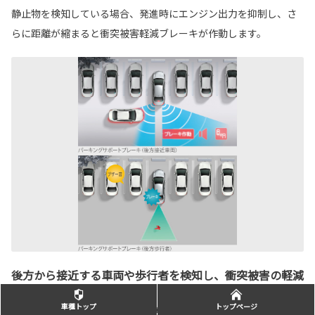
静止物を検知している場合、発進時にエンジン出力を抑制し、さ
らに距離が縮まると衝突被害軽減ブレーキが作動します。
後方から接近する車両や歩行者を検知し、衝突被害の軽減
に寄与。
車種トップ
トップページ
パーキングサポートブレーキ（後方接近車両）