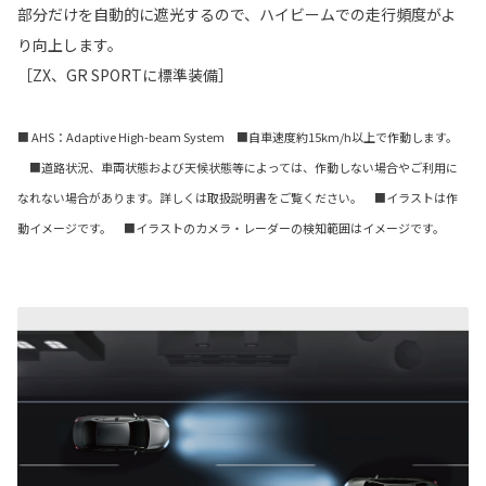
部分だけを自動的に遮光するので、ハイビームでの走行頻度がよ
り向上します。
［ZX、GR SPORTに標準装備］
■ AHS：Adaptive High-beam System ■自車速度約15km/h以上で作動します。
■道路状況、車両状態および天候状態等によっては、作動しない場合やご利用に
なれない場合があります。詳しくは取扱説明書をご覧ください。 ■イラストは作
動イメージです。 ■イラストのカメラ・レーダーの検知範囲はイメージです。