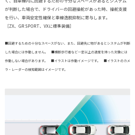
く、自車線内に回避するための十分なスペースがあるとシステム
が判断した場合で、ドライバーの回避操舵があった時、操舵支援
を行い、車両安定性確保と車線逸脱抑制に寄与します。
［ZX、GR SPORT、VXに標準装備］
■回避するための十分なスペースがない、また、回避先に物があるとシステムが判断
した場合には作動しません。 ■横断歩行者など一定以上の速度を持った対象には
作動しない場合があります。 ■イラストは作動イメージです。 ■イラストのカメ
ラ・レーダーの検知範囲はイメージです。