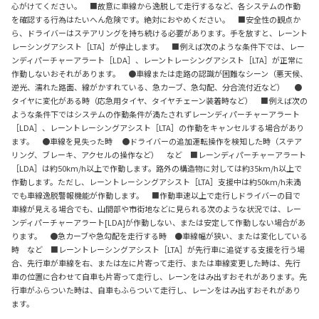
心がけてください。 ■故意に車線から逸脱して走行するなど、各システムの作動
を確認する行為はたいへん危険です。絶対におやめください。 ■安全性の観点か
ら、ドライバーはステアリングを持ち続ける必要があります。手を放すと、レーント
レーシングアシスト［LTA］が停止します。 ■例えば次のような条件下では、レー
ンディパーチャーアラート［LDA］、レーントレーシングアシスト［LTA］が正常に
作動しないおそれがあります。 ●車線または走路の認識が困難なシーン（悪天候、
逆光、濡れた路面、線がかすれている、急カーブ、急勾配、分合流付近など） ●
タイヤに変化がある時（応急用タイヤ、タイヤチェーン装着時など） ■例えば次の
ような条件下ではシステムの作動条件が満たされずレーンディパーチャーアラート
［LDA］、レーントレーシングアシスト［LTA］の作動をキャンセルする場合があり
ます。 ●車線を見失った時 ●ドライバーの追加運転操作を検知した時（ステア
リング、ブレーキ、アクセルの操作など） など ■レーンディパーチャーアラート
［LDA］は約50km/h以上で作動します。路外の構造物に対しては約35km/h以上で
作動します。ただし、レーントレーシングアシスト［LTA］支援中は約50km/h未満
でも車線逸脱警報機能が作動します。 ■作動車速以上で走行しドライバーの目で
車線が見える場合でも、山間部や市街地などに見られる次のような状況では、レー
ンディパーチャーアラート[LDA]が作動しない、または安定して作動しない場合があ
ります。 ●急カーブや急勾配を走行する時 ●車線幅が狭い、または変化している
時 など ■レーントレーシングアシスト［LTA］が先行車に追従する支援を行う場
合、先行車が車線を右、または左に片寄って走行、または車線変更した時は、先行
車の位置に合わせて自車も片寄って走行し、レーンをはみ出すおそれがあります。先
行車がふらついた時は、自車もふらついて走行し、レーンをはみ出すおそれがあり
ます。