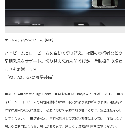
オートマチックハイビーム［AHB］
ハイビームとロービームを自動で切り替え、夜間の歩行者などの
早期発見をサポート。切り替え忘れを防ぐほか、手動操作の煩わ
しさも軽減します。
［VX、AX、GXに標準装備］
■ AHB：Automatic High Beam ■自車速度約30km/h以上で作動します。 ■ハ
イビーム・ロービームの切替自動制御には、状況により限界があります。運転時に
は常に周囲の状況に注意し、必要に応じて手動で切り替えるなど、安全運転を心掛
けてください。 ■道路状況、車両状態および天候状態等によっては、作動しない
場合やご利用になれない場合があります。詳しくは取扱説明書をご覧ください。