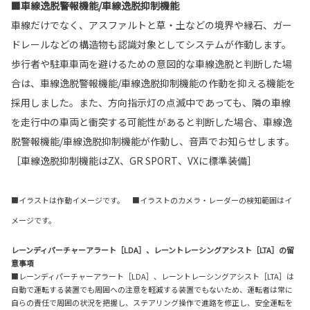
■車線逸脱警報機能/車線逸脱抑制機能
車線だけでなく、アスファルトと草・土などの境界や縁石、ガー
ドレールなどの構造物も認識対象としてシステムが作動します。
歩行者や駐車車両を避けるための意図的な車線逸脱と判断した場
合は、車線逸脱警報機能/車線逸脱抑制機能の作動を抑える機能を
採用しました。また、方向指示灯の点滅中であっても、隣の車線
を走行中の車両と衝突する可能性があると判断した場合、車線逸
脱警報機能/車線逸脱抑制機能が作動し、音声でお知らせします。
［車線逸脱抑制機能はZX、GR SPORT、VXに標準装備］
■イラストは作動イメージです。 ■イラストのカメラ・レーダーの検知範囲はイ
メージです。
レーンディパーチャーアラート［LDA］、レーントレーシングアシスト［LTA］の留
意事項
■レーンディパーチャーアラート［LDA］、レーントレーシングアシスト［LTA］は
自動で運転する装置でも周囲への注意を軽減する装置でもないため、運転者は常に
自らの責任で周囲の状況を把握し、ステアリング操作で進路を修正し、安全運転を