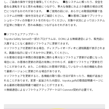
し、ご自身の操作で安全を確保してください。 ■各システムに頼ったり、安全を
委ねる運転をすると思わぬ事故につながり、重大な傷害におよぶか最悪の場合は死
亡につながるおそれがあります。 ■ご使用の前には、あらかじめ取扱説明書で各
システムの特徴・操作方法を必ずご確認ください。 ■お客様ご自身でプリクラッ
シュセーフティの作動テストを行わないでください。対象や状況によってはシステム
が正常に作動せず、思わぬ事故につながるおそれがあります。
■ソフトウェアアップデート
Toyota Safety Senseの一部のプログラムは、DCMによる無線通信により、販売店に
入庫することなく最新のソフトウェアに更新できます。
※ソフトウェアの更新がある場合、ディスプレイオーディオに通知画面が表示されま
す。画面の指示に従ってすみやかに更新してください。
※お客様の安全や車両の保安基準に関わる重大なソフトウェア更新が必要になった
場合には、お客様の更新の許諾の有無にかかわらず、自動でソフトウェア更新を行
うことがあります。また、この場合にお客様が許諾していなかった他の機能も含め
て最新バージョンに更新される場合があります。
※ソフトウェアを更新すると、各機能の取り扱い方法が変わったり、機能が追加さ
れることがあります。変更・追加された内容は、toyota.jp内の取扱説明書ページに
ある最新の取扱説明書で確認することができます。
※無線通信によるソフトウェアアップデートはT-Connect契約が必要です。